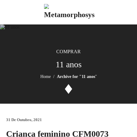
Skip
to
content
COMPRAR
11 anos
Home
/
Archive for "11 anos
"
31 De Outubro, 2021
Criança feminino CFM0073