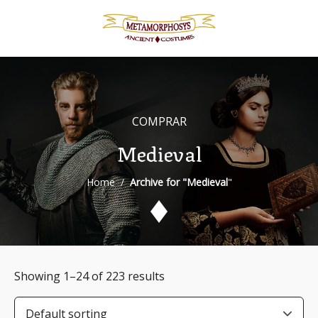
Skip
to
content
COMPRAR
Medieval
Home
/
Archive for "Medieval
"
Showing 1–24 of 223 results