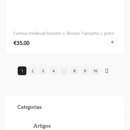
Camisa medieval homem c/ ilhoses Tamanho L preto
€
35.00
1
2
3
4
…
8
9
10
Categorias
Artigos