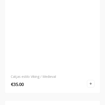
Calças estilo Viking / Medieval
€
35.00