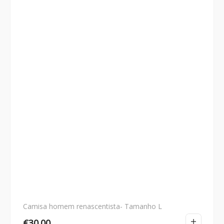
Camisa homem renascentista- Tamanho L
€
30.00