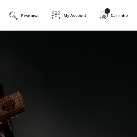
0
My Account