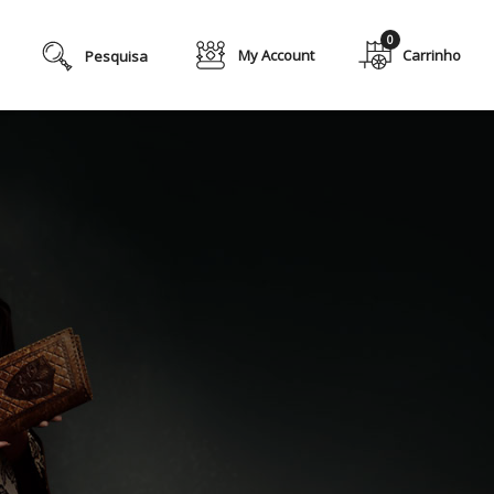
0
My Account