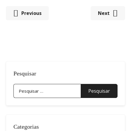
Navegação
Previous
Next
de
artigos
Pesquisar
Pesquisar
por:
Categorias