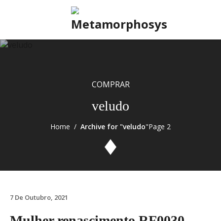
Skip
to
content
COMPRAR
veludo
Home
/
Archive for "veludo
"Page 2
7 De Outubro, 2021
Mulher renascimento RF0030