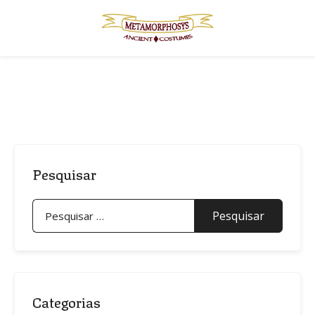
Skip
to
content
Pesquisar
Pesquisar
por:
Categorias