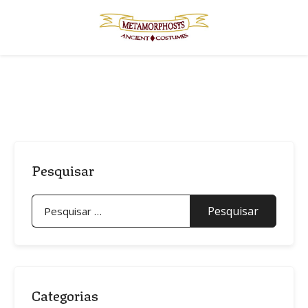
Skip
to
content
Pesquisar
Pesquisar
por:
Categorias