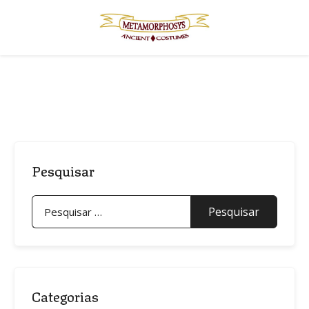
Skip
to
content
Pesquisar
Pesquisar
por:
Categorias