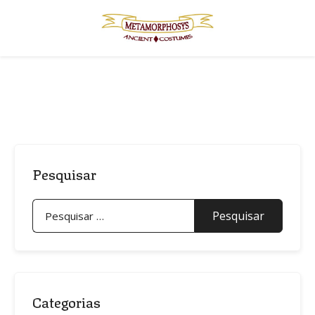
Skip
to
content
Pesquisar
Pesquisar
por:
Categorias