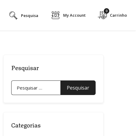
0
My Account
Pesquisar
Pesquisar
por:
Categorias