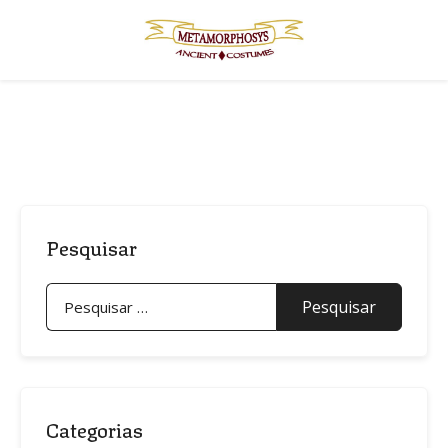
Skip
to
content
Pesquisar
Pesquisar
por:
Categorias