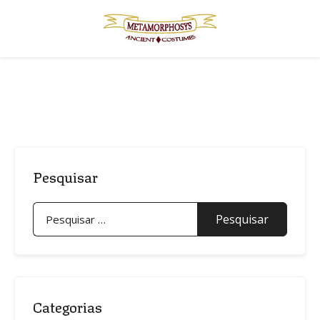
Skip
to
content
Pesquisar
Pesquisar
por:
Categorias