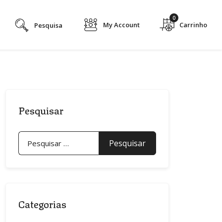
0
My Account
Pesquisar
Pesquisar
por:
Categorias