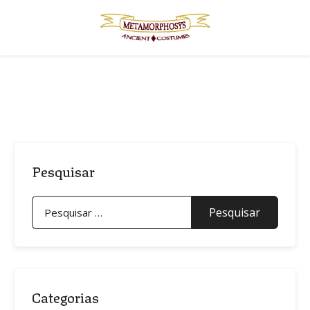
Skip
to
content
Pesquisar
Pesquisar
por:
Categorias