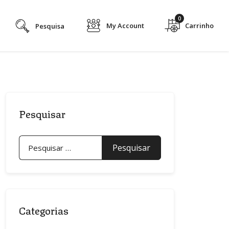
0
My Account
Pesquisar
Pesquisar
por:
Categorias