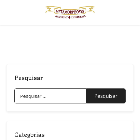
Skip
to
content
Pesquisar
Pesquisar
por:
Categorias