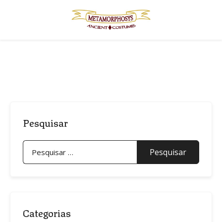
Skip
to
content
Pesquisar
Pesquisar
por:
Categorias