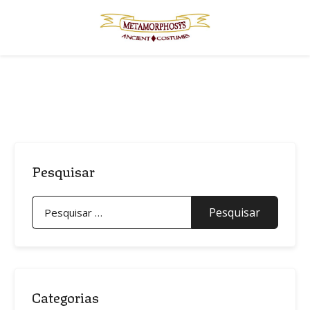
Skip
to
content
Pesquisar
Pesquisar
por:
Categorias