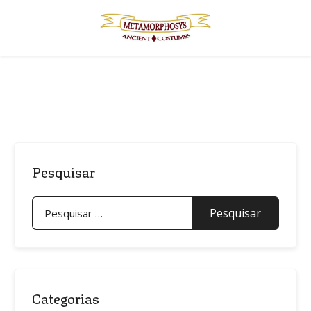
Skip
to
content
Pesquisar
Pesquisar
por:
Categorias