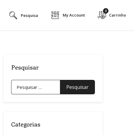
0
My Account
Pesquisar
Pesquisar
por:
Categorias