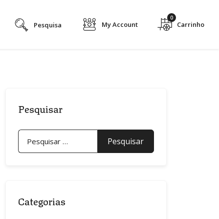
0
My Account
Pesquisar
Pesquisar
por:
Categorias