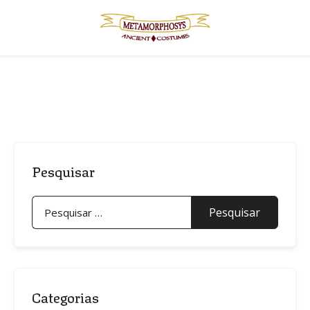
Skip
to
content
Pesquisar
Pesquisar
por:
Categorias