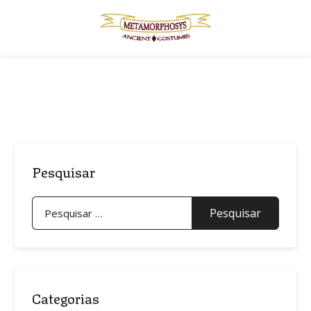
Skip
to
content
Pesquisar
Pesquisar
por:
Categorias