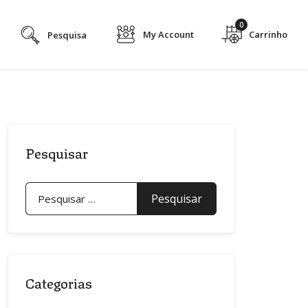
0
My Account
Pesquisar
Pesquisar
por:
Categorias