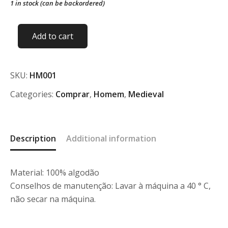
1 in stock (can be backordered)
Camisa
Add to cart
medieval
homem
com
ilhoses-
SKU:
HM001
Tamanho
Categories:
Comprar
,
Homem
,
Medieval
M
quantity
Description
Additional information
Material: 100% algodão
Conselhos de manutenção: Lavar à máquina a 40 ° C,
não secar na máquina.