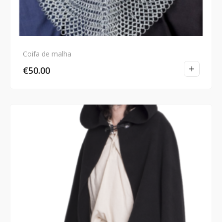
Coifa de malha
€
50.00