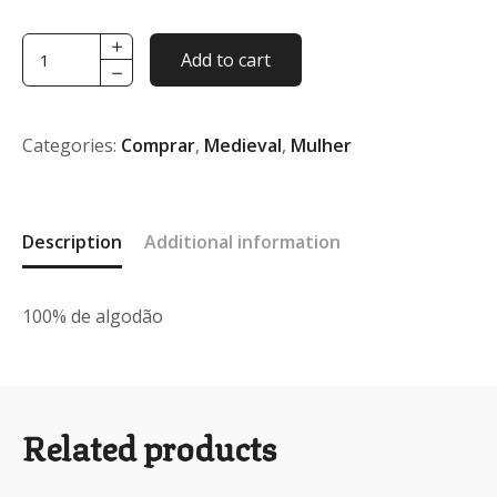
Colete
Add to cart
medieval-
na
cor
preto
Categories:
Comprar
,
Medieval
,
Mulher
:
Tamanho
L
quantity
Description
Additional information
100% de algodão
Related products