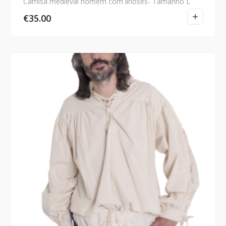
Camisa medieval homem com ilhoses- Tamanho L
€
35.00