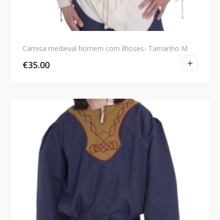
Camisa medieval homem com ilhoses- Tamanho M
€
35.00