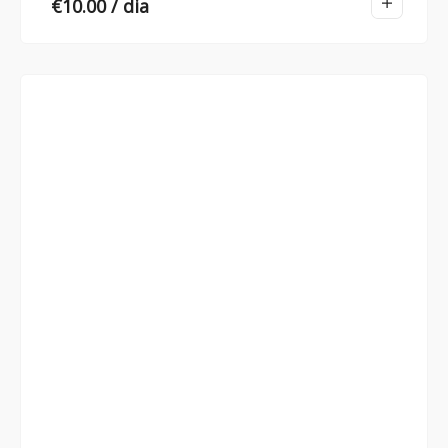
€
10.00
/ dia