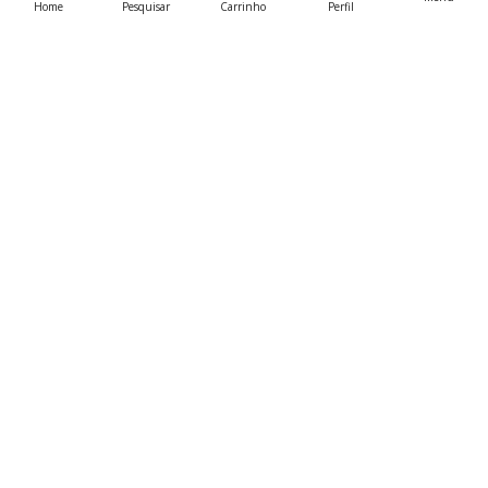
Home
Pesquisar
Carrinho
Perfil
Contactos.
Estrada Navalha e Fraldeu nº27, Óbidos
916 850 393 | 913 085 054 |
info@metamorphosys.pt