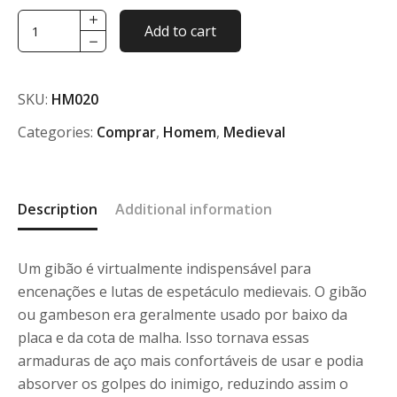
Gibão/Gambeson
Add to cart
c/
fivelas
quantity
SKU:
HM020
Categories:
Comprar
,
Homem
,
Medieval
Description
Additional information
Um gibão é virtualmente indispensável para
encenações e lutas de espetáculo medievais. O gibão
ou gambeson era geralmente usado por baixo da
placa e da cota de malha. Isso tornava essas
armaduras de aço mais confortáveis ​​de usar e podia
absorver os golpes do inimigo, reduzindo assim o