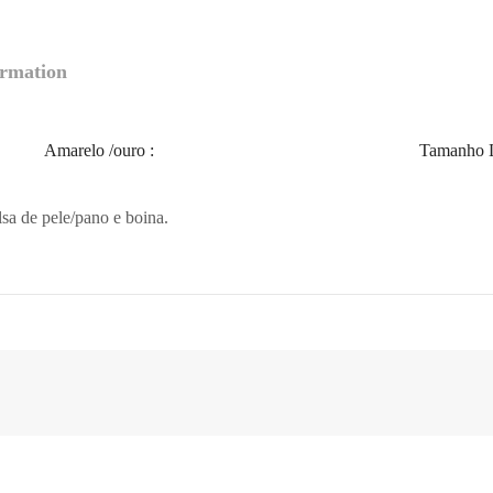
ormation
Amarelo /ouro
:
Tamanho L
olsa de pele/pano e boina.