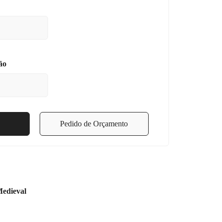
ão
Pedido de Orçamento
edieval