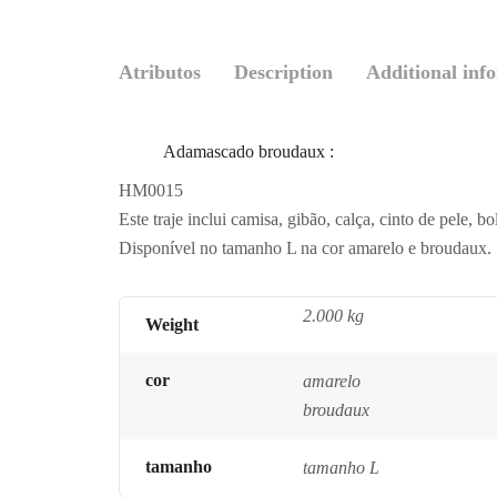
Atributos
Description
Additional inf
Adamascado broudaux
:
HM0015
Este traje inclui camisa, gibão, calça, cinto de pele, b
Disponível no tamanho L na cor amarelo e broudaux.
2.000 kg
Weight
cor
amarelo
broudaux
tamanho
tamanho L