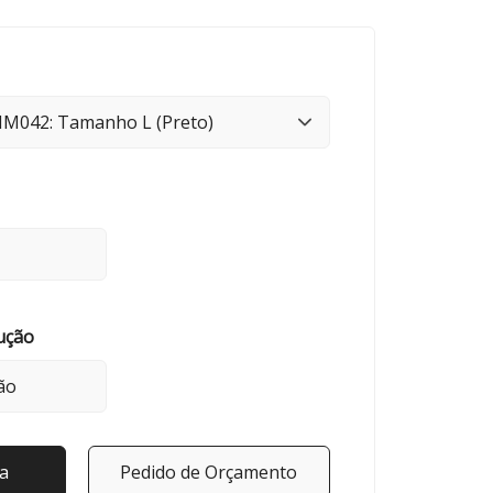
ução
a
Pedido de Orçamento