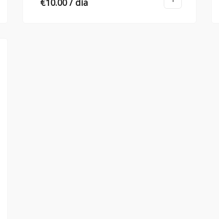
€
10.00
/ dia