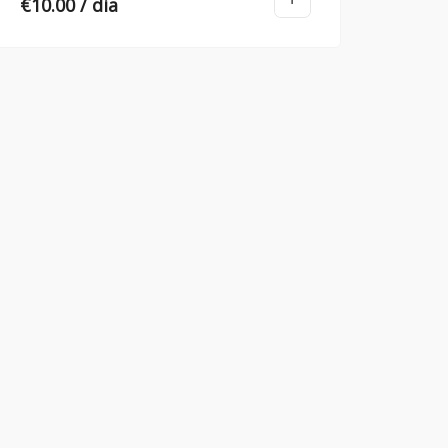
€
10.00
/ dia