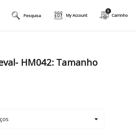
0
My Account
val- HM042: Tamanho
ços