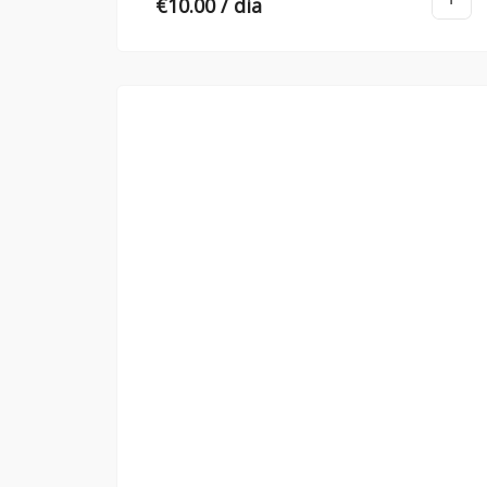
€
10.00
/ dia