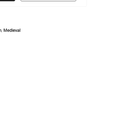
m
,
Medieval