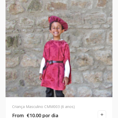
Criança Masculino CMM003 (6 anos)
From
€
10.00
por dia