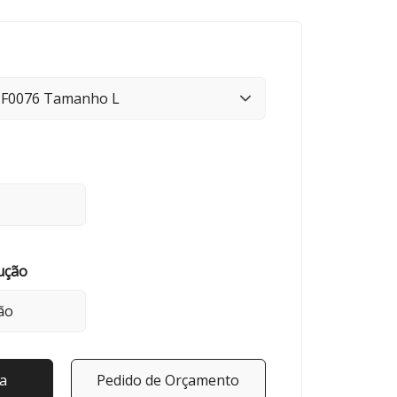
ução
a
Pedido de Orçamento