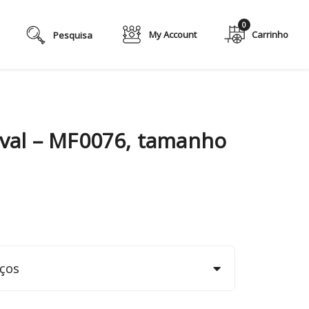
0
My Account
val – MF0076, tamanho
ços