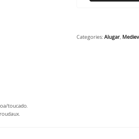
Categories:
Alugar
,
Mediev
oroa/toucado.
broudaux.