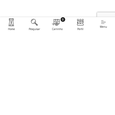
0
Menu
Home
Pesquisar
Carrinho
Perfil
Contactos.
Estrada Navalha e Fraldeu nº27, Óbidos