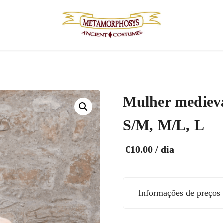
Mulher mediev
S/M, M/L, L
€
10.00
/ dia
Informações de preços