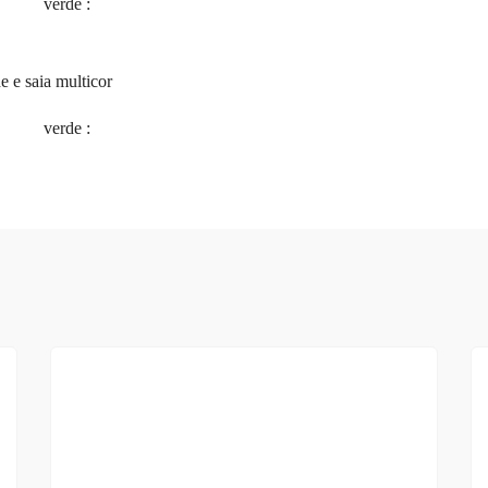
verde
:
 e saia multicor
verde
: