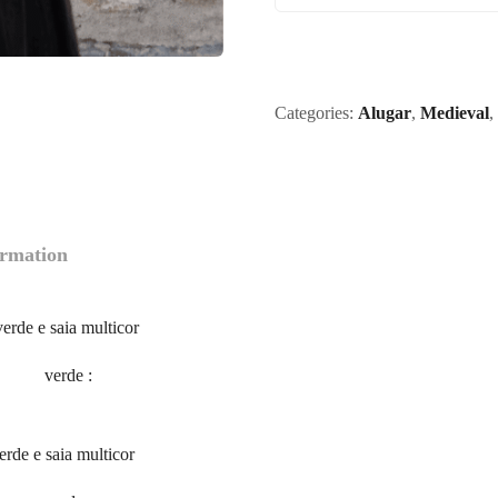
Categories:
Alugar
,
Medieval
,
ormation
rde e saia multicor
verde
:
de e saia multicor