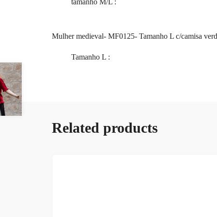
tamanho M/L
:
Mulher medieval- MF0125- Tamanho L c/camisa verde
Tamanho L
:
Related products