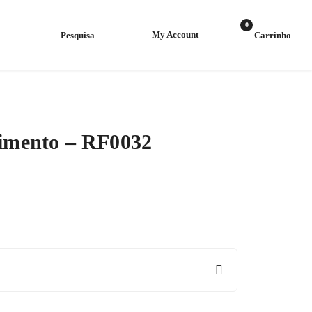
0
My Account
imento – RF0032