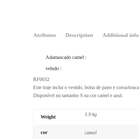
Atributos
Description
Additional inf
Adamascado camel
:
veludo
:
RF0032
Este traje inclui o vestido, bolsa de pano e coroa/touc
Disponível no tamanho S na cor camel e azul.
1.9 kg
Weight
cor
camel