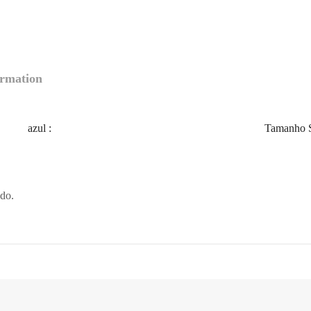
ormation
azul
:
Tamanho 
ado.