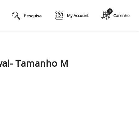
0
My Account
val- Tamanho M