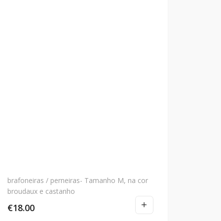
brafoneiras / perneiras- Tamanho M, na cor
broudaux e castanho
€
18.00