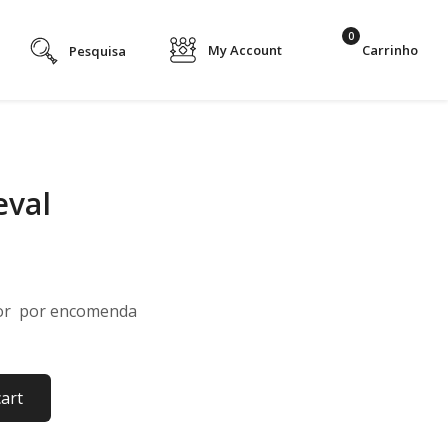
0
My Account
eval
or por encomenda
cart