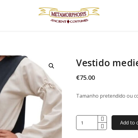
Vestido medi
€
75.00
Tamanho pretendido ou c
Vestido
Add to 
medieval
quantity