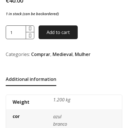
€
40.00
1 in stock (can be backordered)
Vestido
Add to cart
medieval-
Tamanho
M
quantity
Categories:
Comprar
,
Medieval
,
Mulher
Additional information
1.200 kg
Weight
cor
azul
branco