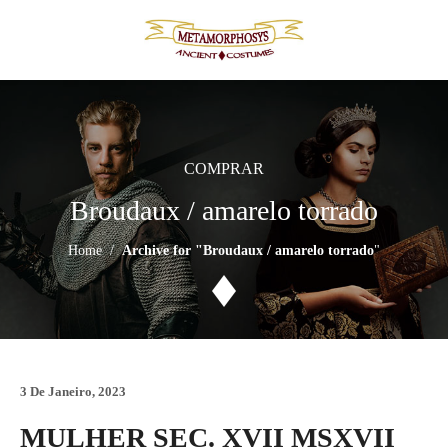
Skip
to
content
COMPRAR
Broudaux / amarelo torrado
Home
/
Archive for "Broudaux / amarelo torrado
"
3 De Janeiro, 2023
MULHER SEC. XVII MSXVII