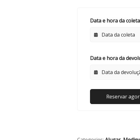
Data e hora da coleta
Data e hora da devol
Reservar agor
Categories:
Alugar
,
Mediev