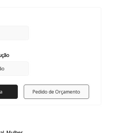
ução
a
Pedido de Orçamento
al
,
Mulher