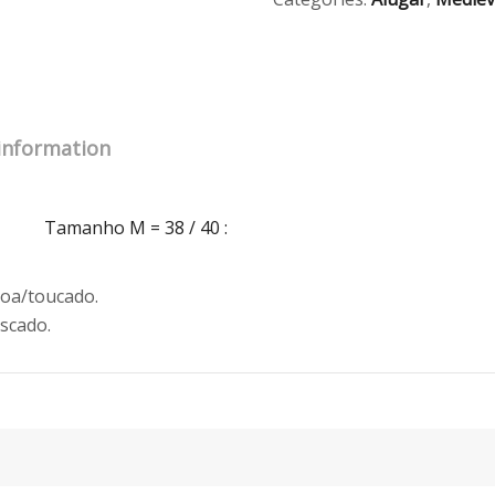
 information
Tamanho M = 38 / 40
:
oroa/toucado.
scado.